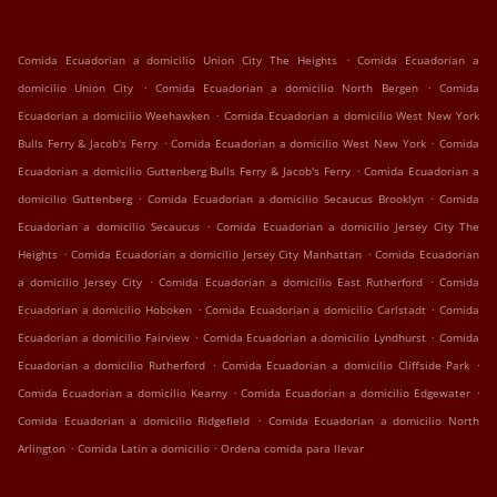
.
Comida Ecuadorian a domicilio Union City The Heights
Comida Ecuadorian a
.
.
domicilio Union City
Comida Ecuadorian a domicilio North Bergen
Comida
.
Ecuadorian a domicilio Weehawken
Comida Ecuadorian a domicilio West New York
.
.
Bulls Ferry & Jacob's Ferry
Comida Ecuadorian a domicilio West New York
Comida
.
Ecuadorian a domicilio Guttenberg Bulls Ferry & Jacob's Ferry
Comida Ecuadorian a
.
.
domicilio Guttenberg
Comida Ecuadorian a domicilio Secaucus Brooklyn
Comida
.
Ecuadorian a domicilio Secaucus
Comida Ecuadorian a domicilio Jersey City The
.
.
Heights
Comida Ecuadorian a domicilio Jersey City Manhattan
Comida Ecuadorian
.
.
a domicilio Jersey City
Comida Ecuadorian a domicilio East Rutherford
Comida
.
.
Ecuadorian a domicilio Hoboken
Comida Ecuadorian a domicilio Carlstadt
Comida
.
.
Ecuadorian a domicilio Fairview
Comida Ecuadorian a domicilio Lyndhurst
Comida
.
.
Ecuadorian a domicilio Rutherford
Comida Ecuadorian a domicilio Cliffside Park
.
.
Comida Ecuadorian a domicilio Kearny
Comida Ecuadorian a domicilio Edgewater
.
Comida Ecuadorian a domicilio Ridgefield
Comida Ecuadorian a domicilio North
.
.
Arlington
Comida Latin a domicilio
Ordena comida para llevar