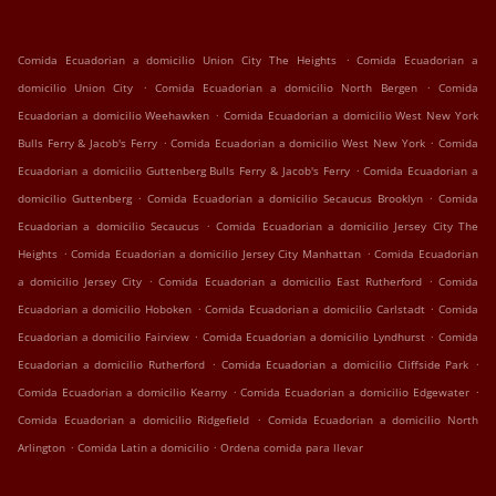
.
Comida Ecuadorian a domicilio Union City The Heights
Comida Ecuadorian a
.
.
domicilio Union City
Comida Ecuadorian a domicilio North Bergen
Comida
.
Ecuadorian a domicilio Weehawken
Comida Ecuadorian a domicilio West New York
.
.
Bulls Ferry & Jacob's Ferry
Comida Ecuadorian a domicilio West New York
Comida
.
Ecuadorian a domicilio Guttenberg Bulls Ferry & Jacob's Ferry
Comida Ecuadorian a
.
.
domicilio Guttenberg
Comida Ecuadorian a domicilio Secaucus Brooklyn
Comida
.
Ecuadorian a domicilio Secaucus
Comida Ecuadorian a domicilio Jersey City The
.
.
Heights
Comida Ecuadorian a domicilio Jersey City Manhattan
Comida Ecuadorian
.
.
a domicilio Jersey City
Comida Ecuadorian a domicilio East Rutherford
Comida
.
.
Ecuadorian a domicilio Hoboken
Comida Ecuadorian a domicilio Carlstadt
Comida
.
.
Ecuadorian a domicilio Fairview
Comida Ecuadorian a domicilio Lyndhurst
Comida
.
.
Ecuadorian a domicilio Rutherford
Comida Ecuadorian a domicilio Cliffside Park
.
.
Comida Ecuadorian a domicilio Kearny
Comida Ecuadorian a domicilio Edgewater
.
Comida Ecuadorian a domicilio Ridgefield
Comida Ecuadorian a domicilio North
.
.
Arlington
Comida Latin a domicilio
Ordena comida para llevar